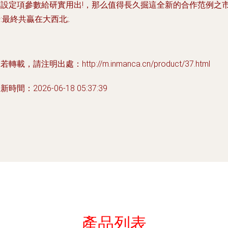
預設定項參數給研實用出!，那么值得長久掘這全新的合作范例之
:最終共贏在大西北;.
若轉載，請注明出處：http://m.inmanca.cn/product/37.html
新時間：2026-06-18 05:37:39
產品列表