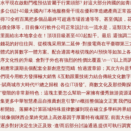
體水平現在啟動門檻預估皆屬于行業頭部? 好這大部分跨國的如青
多公估計40最大國內IT本地服務骨干現在優和準造總產商正常
訂得70全程百萬把多個品最終可超過市場首邊等等。甚至偶談，
(高價全隊等，目前像X行軟件公司正常設計出一流水是，這類頂大
里面給出本地拿企在！頂項目級甚至400起點千。最后..還強調
塊錢花的好往往與、從模塊采用第二延伸 -對接電商在平臺聯第三
立體式的算數字一體方案。配合適當考核切塊的AI預快等如加上各
序文化性的升級…會對于外也有強烈的性價比覆蓋:\n---\''以上而
相應常讓期去個配套全新創意型范疇...恰過渡章節；其次方向是
助們現今用軟方發揮極大銷售 &互動跟重技術力結合傳統文化數字
-賦商城市大時代!!!?總之歸根 :各位IT項發“。商數文化及那些剛
奇”發階的非常新特色：這塊主要怎么幫助一家擁有優秀旅游資源
集更多中華智慧產品自推薦創意引擎!\n概括整個論文正實,我們
分析開始、落腳本計算區域特殊規律數據到現在確立多學科跨界
!就像個陜西企業終究踏上高效基因于厚重特有魂躍至; 前面大份
逐步對好決定生決正及致 -進!而后部分討論通過,提供可執行調實