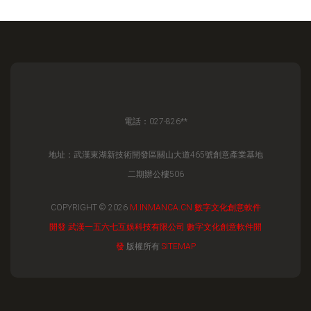
電話：027-826**
地址：武漢東湖新技術開發區關山大道465號創意產業基地
二期辦公樓506
COPYRIGHT © 2026
M.INMANCA.CN
數字文化創意軟件
開發
武漢一五六七互娛科技有限公司
數字文化創意軟件開
發
版權所有
SITEMAP