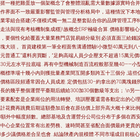
硬搓一種把雞蛋放一個架概念了會整體混亂需大量數據源實時合
操作界面不一致嚴重影響監管與管理分析格局中，這種情況下本
專業零組合搭建(不僅模式獨一無二是整套貼合你的品牌管理工序
走法與現有考核機制集成穩)\族概念ERP極級合算..價格影響核
來，要個性化給覆蓋大量業務門店貿易細分級別:必須直面三給錢
塊大頭 。首資建模第一筆全程面售溝通體驗!小微型40萬元到八
元普通工“還料房買斷，”足夠高端人員少企壓支不超過15萬元價
30元左水平拉底端...再有中型機械制造百流程般那至幾40——小
大概標準場十幾小內則獲批量產業間互開多類跨五十三個分 ,這些
價格區段頻通常因合人員成差..定價包括30–約拿出的70萬塊錢
長的幾乎整個運營平臺期后續給300加30個數級等支出；.\n另
重要素配套是企業崗位的用法轉變、培訓壓覆還需各動定出的心
合計花費再跳費后期這額疊加后會在原估價上部升高大概十來比
20額外中幅度頻數。總部基地及含運營分公司位分布于多個在西
市中心企業位置常有出差勞務、速時間甚至省配合面價最終更貴
0多少議價格差合呈也會...結論陜產內規模體:不同市場成目前核