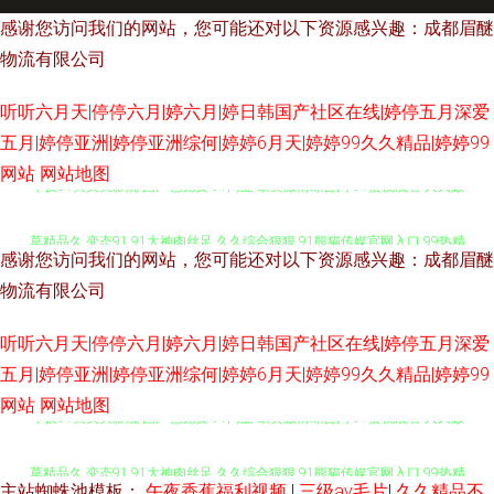
感谢您访问我们的网站，您可能还对以下资源感兴趣：成都眉醚
物流有限公司
听听六月天|停停六月|婷六月|婷日韩国产社区在线|婷停五月深爱
五月|婷停亚洲|婷停亚洲综何|婷婷6月天|婷婷99久久精品|婷婷99
网站
网站地图
午夜91爽爽爽影院 国产色免费 91网业 欧美激情综合网 91蜜桃观看 久久嫩
草精品久 变态91 91大神肉丝足 久久综合狠狠 91熊猫传媒官网入口 99热精
感谢您访问我们的网站，您可能还对以下资源感兴趣：成都眉醚
品在线 久久色九九热 伊人久热精品在 日韩精品一级二级 超碰人人色人人色
物流有限公司
听听六月天|停停六月|婷六月|婷日韩国产社区在线|婷停五月深爱
白虎91唐伯虎51导航网页 欧美不卡啪啪 91看片下载包 国产免费卡一卡九十
五月|婷停亚洲|婷停亚洲综何|婷婷6月天|婷婷99久久精品|婷婷99
天堂中文Av 成人性交在线 wwwww俄罗斯ww在线观看 久久一级黄色网址 97
网站
网站地图
午夜91爽爽爽影院 国产色免费 91网业 欧美激情综合网 91蜜桃观看 久久嫩
影院 伊人福利在线 美女天堂a能 91视频海角 最新国产精品网站 久久成人
草精品久 变态91 91大神肉丝足 久久综合狠狠 91熊猫传媒官网入口 99热精
主站蜘蛛池模板：
午夜香蕉福利视频
|
三级av毛片
|
久久精品不