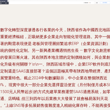
在數字化轉型深度滲透各行各業的今天，陜西省作為中國西北地
的重要經濟樞紐，正吸納更多企業走向智能化管理道路。其中一
著的剛需表現便是:老板與管理層頻繁追求ERP（企業資源計劃
系統的個性化定制。另一新興產業機遇悄然生長 — 數字文化創意
件的發展日漸火速。其在陜西本地主體的定制價格如何，與企業
化升級有何關聯？\n\n一、陜西區域市場中，企業ERP軟件到底
要定制還是SAAS直接部署？這個話題極其帶有陜西地帶經濟、產
發展雙重特色。截止2024中旬數據顯示，中小企業在整個陜西近
0% 。現實中很大一部分企業先選擇靈活便宜（月付制僅月成本50
1500元人民幣起步)的方式先建單業務運營SAAS適應系統，如
售通、店螞蟻 ,但三到四年以后業務大大發展了就會極易落到天花
板。”上線SNS等多拓展銷售復雜度進入精細化庫存時，不能再接